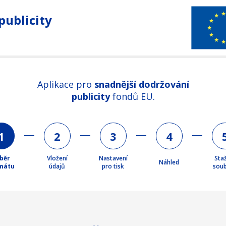
publicity
Aplikace pro
snadnější dodržování
publicity
fondů EU.
1
2
3
4
běr
Vložení
Nastavení
Sta
Náhled
mátu
údajů
pro tisk
sou