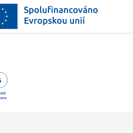
5
žení
boru