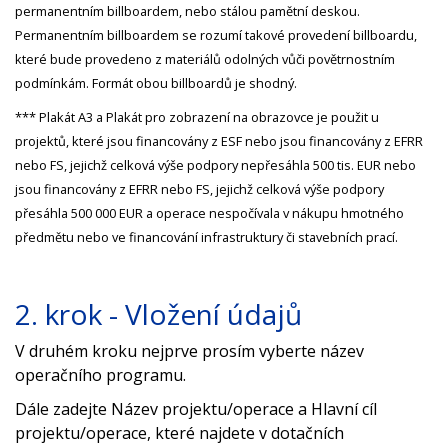
permanentním billboardem, nebo stálou pamětní deskou.
Permanentním billboardem se rozumí takové provedení billboardu,
které bude provedeno z materiálů odolných vůči povětrnostním
podmínkám. Formát obou billboardů je shodný.
*** Plakát A3 a Plakát pro zobrazení na obrazovce je použit u
projektů, které jsou financovány z ESF nebo jsou financovány z EFRR
nebo FS, jejichž celková výše podpory nepřesáhla 500 tis. EUR nebo
jsou financovány z EFRR nebo FS, jejichž celková výše podpory
přesáhla 500 000 EUR a operace nespočívala v nákupu hmotného
předmětu nebo ve financování infrastruktury či stavebních prací.
2. krok - Vložení údajů
V druhém kroku nejprve prosím vyberte název
operačního programu.
Dále zadejte Název projektu/operace a Hlavní cíl
projektu/operace, které najdete v dotačních