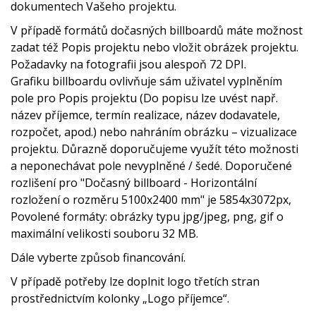
dokumentech Vašeho projektu.
V případě formátů dočasných billboardů máte možnost
zadat též Popis projektu nebo vložit obrázek projektu.
Požadavky na fotografii jsou alespoň 72 DPI.
Grafiku billboardu ovlivňuje sám uživatel vyplněním
pole pro Popis projektu (Do popisu lze uvést např.
název příjemce, termín realizace, název dodavatele,
rozpočet, apod.) nebo nahráním obrázku – vizualizace
projektu. Důrazně doporučujeme využít této možnosti
a neponechávat pole nevyplněné / šedé. Doporučené
rozlišení pro "Dočasný billboard - Horizontální
rozložení o rozměru 5100x2400 mm" je 5854x3072px,
Povolené formáty: obrázky typu jpg/jpeg, png, gif o
maximální velikosti souboru 32 MB.
Dále vyberte způsob financování.
V případě potřeby lze doplnit logo třetích stran
prostřednictvím kolonky „Logo příjemce“.