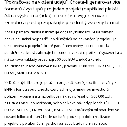
"Pokračovat na vložení údajů". Chcete-li generovat více
formátů / výstupů pro jeden projekt (například plakát
A4 na výšku i na šířku), dokončete vygenerování
jednoho a postup zopakujte pro druhý zvolený formát.
* Stálá pamětní deska nahrazuje dočasný billboard. Stálá pamětní
deska se umístí nejpozději do tří měsíců po dokončení projektu. Je
umisťována u projektů, které jsou financovány z EFRR a Fondu
soudržnosti, která zahrnuje hmotnou investici či pořízení vybavení a u
níž celkové náklady přesahují 500 000 EUR z EFRR a Fondu
soudržnosti, nebo celkové náklady přesahují 100 000 EUR z ESF+, FST,
ENRAF, AMIF, NSHV a FVB.
** Dočasný billboard je použit u projektů, které jsou financovány z
EFRR a Fondu soudržnosti, která zahrnuje hmotnou investici či
pořízení vybavení a u níž celkové náklady přesahují 500 000 EUR
z EFRR a Fondu soudržnosti, nebo celkové náklady přesahují 100 000
EUR z ESF+, FST, ENRAF, AMIF, NSHV a FVB. Dočasným billboardem se
rozumí billboard, který bude umístěn pouze po dobu realizace
projektu a po ukončení fyzické realizace bude nahrazen buď